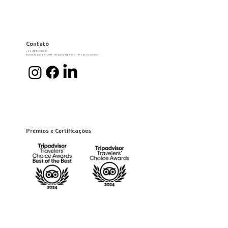
Contato
+55 (11) 5091-2310
Avenida Ibirapuera, Nº 2927 – Ibirapuera, São Paulo – SP, CEP: 04029-200
Prêmios e Certificações