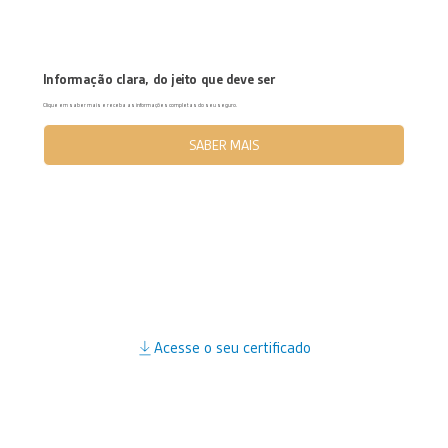
Informação clara, do jeito que deve ser
Clique em saber mais e receba as informações completas do seu seguro.
SABER MAIS
Acesse o seu certificado