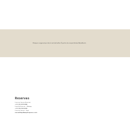
Porque segurança não é um detalhe. É parte da experiência Wyndham.
Reservas
Customer Success (Reservas)
+55 (11) 5091-2330
Central de Reservas – Whatsapp
+55 (11) 2161-2200
Customer Success – Email
reservas@wyndhamspibirapuera.com.br