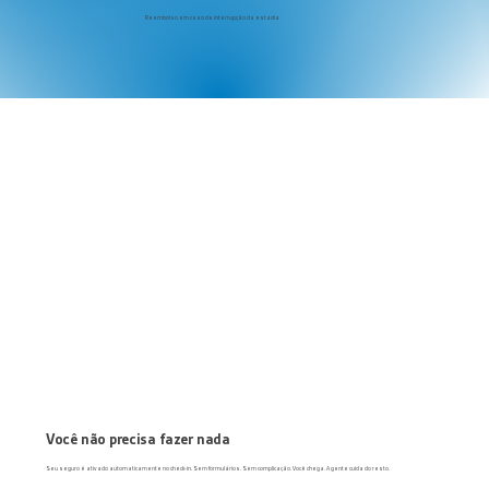
Reembolso em caso de interrupção da estadia
Você não precisa fazer nada
Seu seguro é ativado automaticamente no check-in. Sem formulários. Sem complicação. Você chega. A gente cuida do resto.