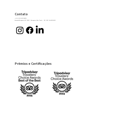
Contato
+55 (11) 5091-2310
Avenida Ibirapuera, Nº 2927 – Ibirapuera, São Paulo – SP, CEP: 04029-200
Prêmios e Certificações