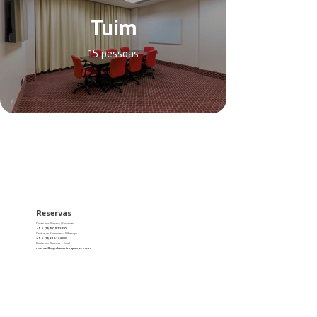
Tuim
15 pessoas
Reservas
Customer Success (Reservas)
+55 (11) 5091-2330
Central de Reservas – Whatsapp
+55 (11) 2161-2200
Customer Success – Email
reservas@wyndhamspibirapuera.com.br