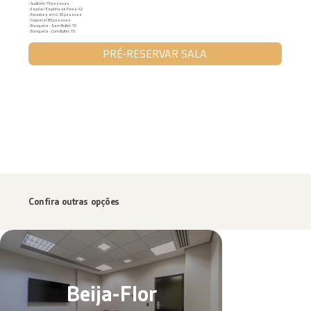
- Auditório: 70 pessoas
- Escolar/ Espinha de Peixe: 42
- Reuniões em U: 30 pessoas
- Coquetel: 80 pessoas
- Banquete - Sem Buffet: 70
- Banquete - Com Buffet: 70
PRÉ-RESERVAR SALA
IMG_8149.png
IMG_8131.p
Confira outras opções
Beija-Flor