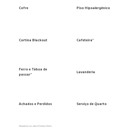
Cofre
Piso Hipoalergênico
Cortina Blackout
Cafeteira*
Ferro e Tábua de
Lavanderia
passar*
Achados e Perdidos
Serviço de Quarto
*Disponíveis nas suítes Premium e Prime.