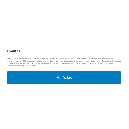
Eventos
A infraestrutura completa, com 16 salas, para tornar seu evento uma experiência memorável. Possuímos espaços flexíveis e modulares, com
capacidade para até 1.330 pessoas simultaneamente, além de salas ideais para pequenas reuniões e dois amplos foyers. Nosso hotel oferece uma
recepção espaçosa, estacionamento com mais de 800 vagas e entrada exclusiva para embarque e desembarque de ônibus e vans. Somos
referência em convenções e eventos!
Ver Salas