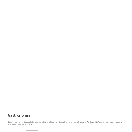
Gastronomia
Sabores inesquecíveis para todos os momentos. Do café da manhã completo aos pratos refinados, no Wyndham São Paulo Ibirapuera, você vive uma
experiência gastronômica única!