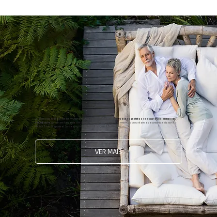
Quando você ficar em hotéis Wyndham, você pode
ganhar pontos para noites gratuitas e resgatá-los em mais de
8.000 hotéis
Wyndham Rewards em todo o mundo. Além disso, os membros aproveitam as economias da nossa
Melhor Tarifa Disponível. Com exceção dos hotéis La Quinta by Wyndham.
VER MAIS