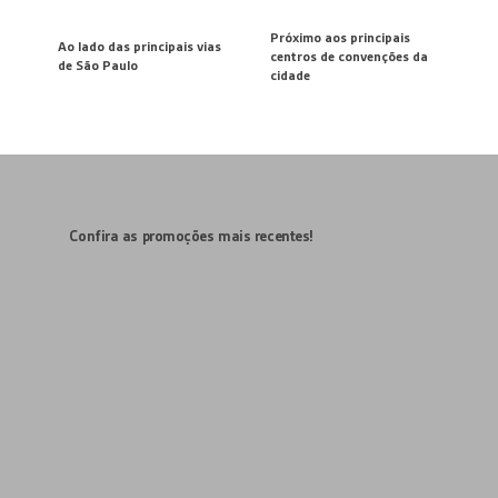
Próximo aos principais
Ao lado
das principais vias
centros
de convenções
da
de São Paulo
cidade
Confira as promoções mais recentes!