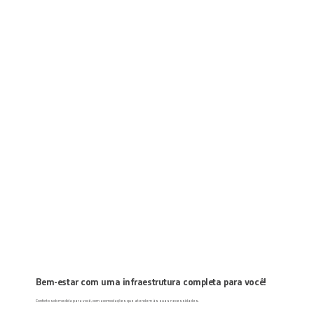
Bem-estar com uma infraestrutura completa para você!
Conforto sob medida para você, com acomodações que atendem às suas necessidades.