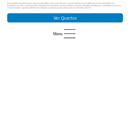
Desenvolvido especialmente para oferecer todo conforto e bem-estar durante a sua permanência, nossos 656 apartamentos distribuídos em
8 categorias de suítes e apartamentos adaptados para portadores de necessidades especiais, disponibilizam facilidades e comodidades para uma
estada tranquila e agradável. Wi-fi de alta velocidade, serviço nos quartos 24 horas por dia e Amenities cortesia.
Ver Quartos
Menu