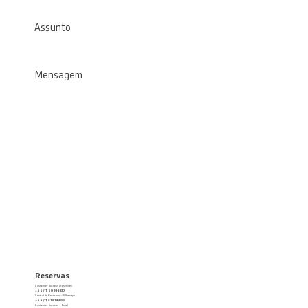
Assunto
*
Mensagem
*
Enviar
Reservas
Customer Success (Reservas)
+55 (11) 5091-2330
Central de Reservas – Whatsapp
+55 (11) 2161-2200
Customer Success – Email