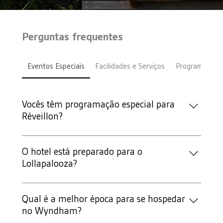
Perguntas frequentes
Eventos Especiais
Facilidades e Serviços
Programa de F
Vocês têm programação especial para
Réveillon?
Sim! O Wyndham oferece experiências especiais para 
Réveillon no dia 31 de dezembro. Consulte as ofertas 
O hotel está preparado para o
disponíveis.
Lollapalooza?
Sim, o Wyndham Ibirapuera oferece pacotes especiais 
para quem deseja se hospedar durante o Lollapalooza 
Qual é a melhor época para se hospedar
SP, com localização estratégica e facilidades completas.
no Wyndham?