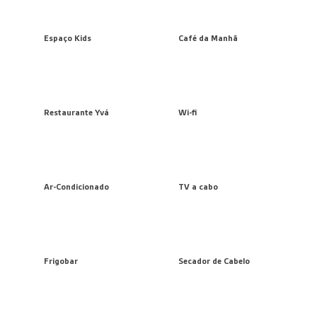
Espaço Kids
Café da Manhã
Restaurante Yvá
Wi-fi
Ar-Condicionado
TV a cabo
Frigobar
Secador de Cabelo